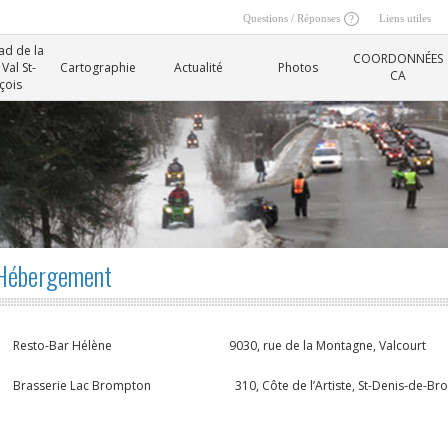
Questions / Réponses
Liens utiles
ad de la
COORDONNÉES
Val St-
Cartographie
Actualité
Photos
CA
çois
Hébergement
Resto-Bar Hélène 9030, rue de la Montagne, Valco
Brasserie Lac Brompton 310, Côte de l’Artiste, St-Denis-de-